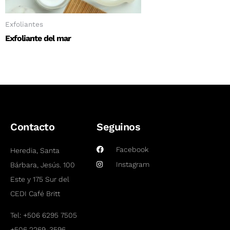
Exfoliantes
Exfoliante del mar
Contacto
Seguinos
Facebook
Heredia, Santa
Instagram
Bárbara, Jesús. 100
Este y 175 Sur del
CEDI Café Britt
Tel:
+506 6295 7505
+506 2269-3596