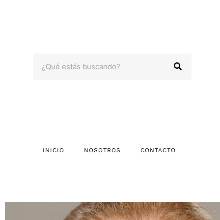
Omitir
e
ir
al
contenido
Search
INICIO
NOSOTROS
CONTACTO