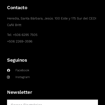
Contacto
Heredia, Santa Bárbara, Jesús. 100 Este y 175 Sur del CEDI
Café Britt
Tel:
+506 6295 7505
+506 2269-3596
Seguinos
Facebook
Instagram
Newsletter
Email