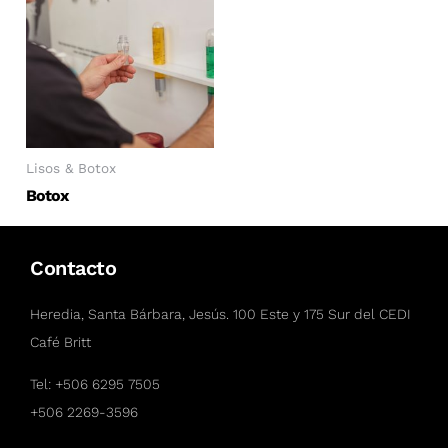
Lisos & Botox
Botox
Contacto
Heredia, Santa Bárbara, Jesús. 100 Este y 175 Sur del CEDI
Café Britt
Tel:
+506 6295 7505
+506 2269-3596