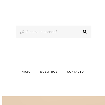
Omitir
e
ir
al
contenido
Search
INICIO
NOSOTROS
CONTACTO