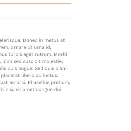
elerisque. Donec in metus at
em, ornare ut urna id,
us turpis eget rutrum. Morbi
, nibh sed suscipit molestie,
elis quis augue. Sed quis diam
 placerat libero ac luctus.
tpat eu orci. Phasellus pretium,
t nisi, sit amet congue dui