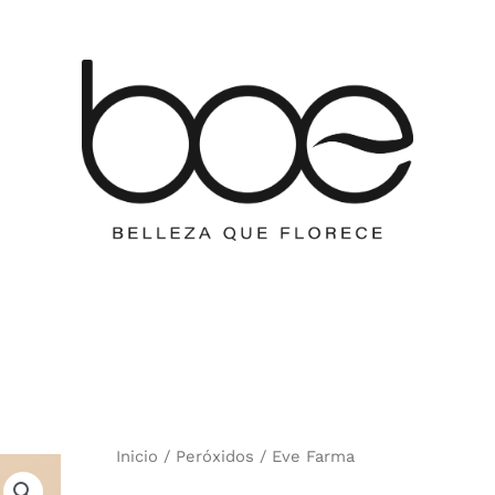
Inicio
/
Peróxidos
/ Eve Farma