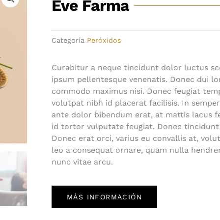
Eve Farma
Categoría
Peróxidos
Curabitur a neque tincidunt dolor luctus sc
ipsum pellentesque venenatis. Donec dui lor
commodo maximus nisi. Donec feugiat temp
volutpat nibh id placerat facilisis. In semper
ante dolor bibendum erat, at mattis lacus f
id tortor vulputate feugiat. Donec tincidunt
Donec erat orci, varius eu convallis at, volu
leo a consequat ornare, quam nulla hendreri
nunc vitae arcu.
MÁS INFORMACIÓN