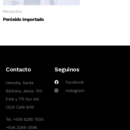
Peróxidos
Peróxido importado
Contacto
Seguinos
Facebook
Heredia, Santa
Instagram
Bárbara, Jesús. 100
Este y 175 Sur del
CEDI Café Britt
Tel:
+506 6295 7505
+506 2269-3596