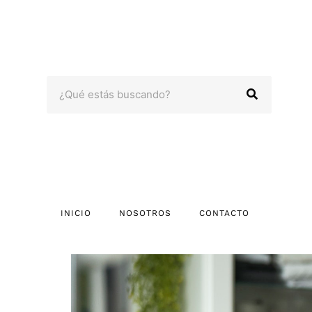
Omitir
e
ir
al
contenido
Search
INICIO
NOSOTROS
CONTACTO