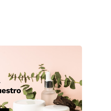
a
uestro