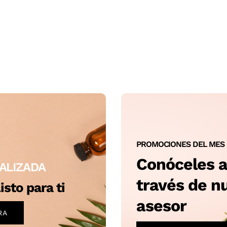
PROMOCIONES DEL MES
Conóceles 
ALIZADA
través de n
isto para ti
asesor
RA